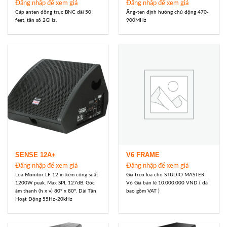
Đăng nhập để xem giá
Đăng nhập để xem giá
Cáp anten đồng trục BNC dài 50
Ăng-ten định hướng chủ động 470-
feet, tần số 2GHz.
900MHz
SENSE 12A+
V6 FRAME
Đăng nhập để xem giá
Đăng nhập để xem giá
Loa Monitor LF 12 in kèm công suất
Giá treo loa cho STUDIO MASTER
1200W peak. Max SPL 127dB. Góc
V6 Giá bán lẻ 10.000.000 VND ( đã
âm thanh (h x v) 80° x 80°. Dải Tần
bao gồm VAT )
Hoạt Động 55Hz-20kHz