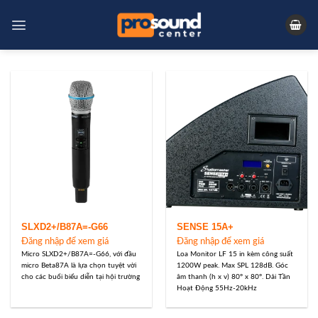
Skip
to
content
SLXD2+/B87A=-G66
SENSE 15A+
Đăng nhập để xem giá
Đăng nhập để xem giá
Micro SLXD2+/B87A=-G66, với đầu
Loa Monitor LF 15 in kèm công suất
micro Beta87A là lựa chọn tuyệt vời
1200W peak. Max SPL 128dB. Góc
cho các buổi biểu diễn tại hội trường
âm thanh (h x v) 80° x 80°. Dải Tần
Hoạt Động 55Hz-20kHz