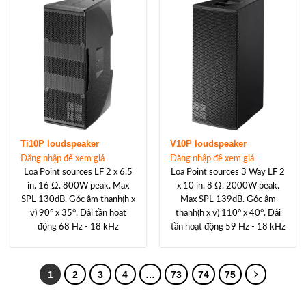
Ti10P loudspeaker
V10P loudspeaker
Đăng nhập để xem giá
Đăng nhập để xem giá
Loa Point sources LF 2 x 6.5
Loa Point sources 3 Way LF 2
in. 16 Ω. 800W peak. Max
x 10 in. 8 Ω. 2000W peak.
SPL 130dB. Góc âm thanh(h x
Max SPL 139dB. Góc âm
v) 90° x 35°. Dải tần hoạt
thanh(h x v) 110° x 40°. Dải
động 68 Hz - 18 kHz
tần hoạt động 59 Hz - 18 kHz
1
2
3
4
…
73
74
75