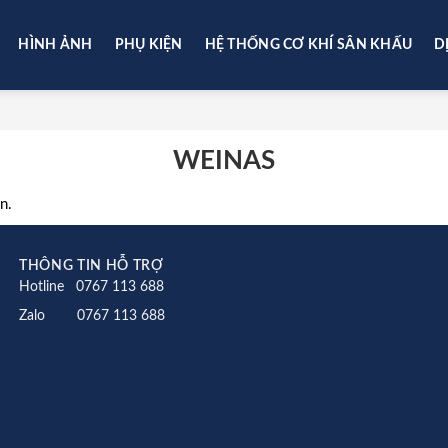
HÌNH ẢNH
PHỤ KIỆN
HỆ THỐNG CƠ KHÍ SÂN KHẤU
D
WEINAS
n.
THÔNG TIN HỖ TRỢ
Hotline 0767 113 688
Zalo 0767 113 688