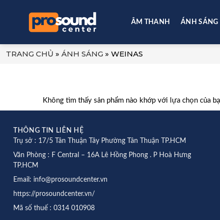
Skip
to
ÂM THANH
ÁNH SÁNG
content
TRANG CHỦ
»
ÁNH SÁNG
»
WEINAS
Không tìm thấy sản phẩm nào khớp với lựa chọn của bạ
THÔNG TIN LIÊN HỆ
Trụ sở : 17/5 Tân Thuận Tây Phường Tân Thuận TP.HCM
Văn Phòng : F Central – 16A Lê Hồng Phong . P Hoà Hưng
TP.HCM
Email: info@prosoundcenter.vn
https://prosoundcenter.vn/
Mã số thuế : 0314 010908