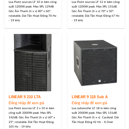
Loa Point sources LF 10 in kèm công
Loa Point sources LF 12 in kèm công
suất 1200W peak. Max SPL 129dB.
suất 1200W peak. Max SPL 131dB.
Góc Âm Thanh (h x v) 80° x 60°,
Góc Âm Thanh (h x v) 70° x 50°,
rotatable. Dải Tần Hoạt Động 70 Hz
rotatable. Dải Tần Hoạt Động 67 Hz
- 19 kHz
- 19 kHz
LINEAR 9 210 LTA
LINEAR 9 118 Sub A
Đăng nhập để xem giá
Đăng nhập để xem giá
Loa Point sources LF 2 x 10 in kèm
Loa subwoofer LF 18 in kèm công
công suất 2000W peak. Max SPL
suất 2000W peak. Max SPL 131dB.
142dB. Góc Âm Thanh (h x v) 60° x
Góc Âm Thanh (h x v) Cardioid. Dải
25°, rotatable. Dải Tần Hoạt Động
Tần Hoạt Động 42 Hz - X-Over
105 Hz - 19 kHz