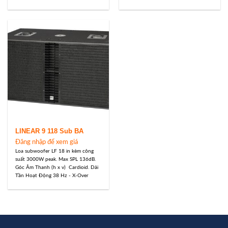
LINEAR 9 118 Sub BA
Đăng nhập để xem giá
Loa subwoofer LF 18 in kèm công
suất 3000W peak. Max SPL 136dB.
Góc Âm Thanh (h x v) Cardioid. Dải
Tần Hoạt Động 38 Hz - X-Over