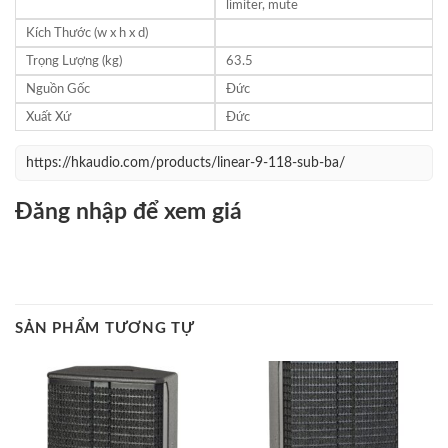
limiter, mute
Kích Thước (w x h x d)
Trọng Lượng (kg)
63.5
Nguồn Gốc
Đức
Xuất Xứ
Đức
https://hkaudio.com/products/linear-9-118-sub-ba/
Đăng nhập để xem giá
SẢN PHẨM TƯƠNG TỰ