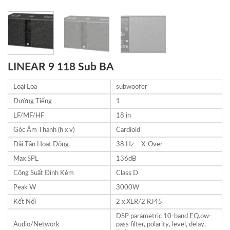
LINEAR 9 118 Sub BA
Loại Loa
subwoofer
Đường Tiếng
1
LF/MF/HF
18 in
Góc Âm Thanh (h x v)
Cardioid
Dải Tần Hoạt Động
38 Hz – X-Over
Max SPL
136dB
Công Suất Đính Kèm
Class D
Peak W
3000W
Kết Nối
2 x XLR/2 RJ45
DSP parametric 10-band EQ.ow-
Audio/Network
pass filter, polarity, level, delay,