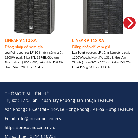
LINEAR 9 110 XA
LINEAR 9 112 XA
Đăng nhập để xem giá
Đăng nhập để xem giá
Loa Point sources LF 10 in kèm công suất
Loa Point sources LF 12 in kèm công suất
1200W peak. Max SPL 129dB. Góc Âm
1200W peak. Max SPL 131dB. Góc Âm
Thanh (h x v) 80° x 60°, rotatable. Dải Tần
Thanh (h x v) 70° x 50°, rotatable. Dải Tần
Hoạt Động 70 Hz - 19 kHz
Hoạt Động 67 Hz - 19 kHz
THÔNG TIN LIÊN HỆ
Trụ sở : 17/5 Tân Thuận Tây Phường Tân Thuận TP.HCM
Văn Phòng : F Central – 16A Lê Hồng Phong . P Hoà Hưng TP.HCM
Email: info@prosoundcenter.vn
https://prosoundcenter.vn/
Mã số thuế : 0314 010908