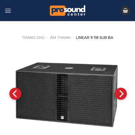
Skip
to
content
TRANG CHỦ
»
ÂM THANH
»
LINEAR 9 118 SUB BA