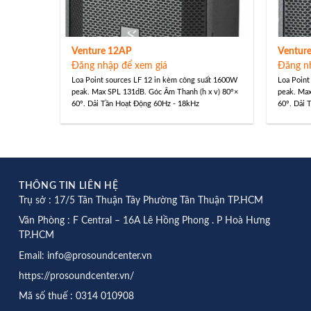
Venture 12AP
Ventur
Đăng nhập để xem giá
Đăng n
Loa Point sources LF 12 in kèm công suất 1600W
Loa Point
peak. Max SPL 131dB. Góc Âm Thanh (h x v) 80°×
peak. Max
60°. Dải Tần Hoạt Động 60Hz - 18kHz
60°. Dải 
THÔNG TIN LIÊN HỆ
Trụ sở : 17/5 Tân Thuận Tây Phường Tân Thuận TP.HCM
Văn Phòng : F Central – 16A Lê Hồng Phong . P Hoà Hưng
TP.HCM
Email: info@prosoundcenter.vn
https://prosoundcenter.vn/
Mã số thuế : 0314 010908