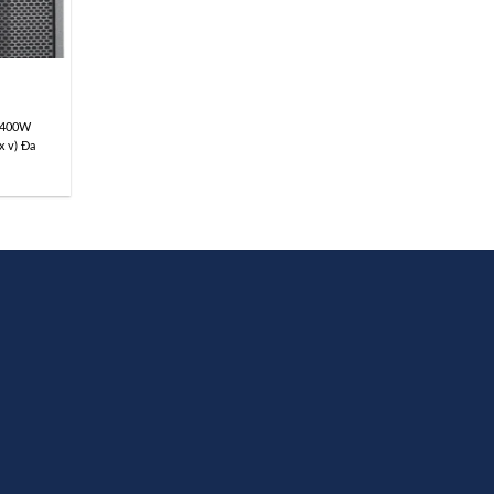
 2400W
x v) Đa