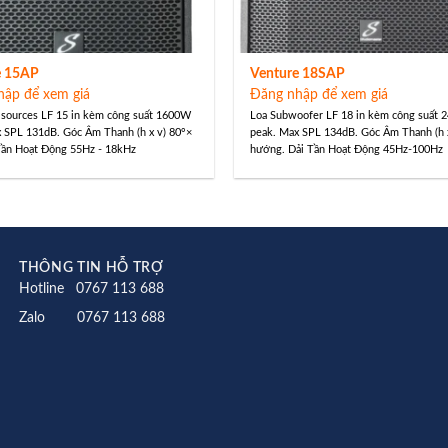
e 15AP
Venture 18SAP
hập để xem giá
Đăng nhập để xem giá
 sources LF 15 in kèm công suất 1600W
Loa Subwoofer LF 18 in kèm công suất
 SPL 131dB. Góc Âm Thanh (h x v) 80°×
peak. Max SPL 134dB. Góc Âm Thanh (h 
Tần Hoạt Động 55Hz - 18kHz
hướng. Dải Tần Hoạt Động 45Hz-100Hz
THÔNG TIN HỖ TRỢ
Hotline 0767 113 688
Zalo 0767 113 688