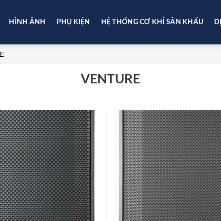
HÌNH ẢNH
PHỤ KIỆN
HỆ THỐNG CƠ KHÍ SÂN KHẤU
D
E
VENTURE