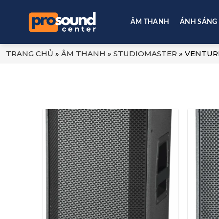
Skip
to
ÂM THANH
ÁNH SÁNG
content
TRANG CHỦ
»
ÂM THANH
»
STUDIOMASTER
»
VENTUR