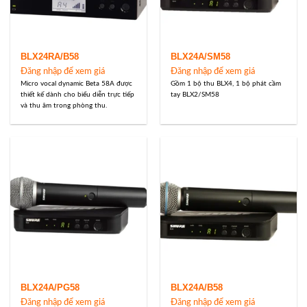
BLX24RA/B58
BLX24A/SM58
Đăng nhập để xem giá
Đăng nhập để xem giá
Micro vocal dynamic Beta 58A được
Gồm 1 bộ thu BLX4, 1 bộ phát cầm
thiết kế dành cho biểu diễn trực tiếp
tay BLX2/SM58
và thu âm trong phòng thu.
BLX24A/PG58
BLX24A/B58
Đăng nhập để xem giá
Đăng nhập để xem giá