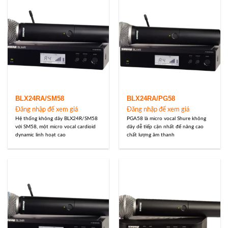
BLX24RA/SM58
BLX24RA/PG58
Đăng nhập để xem giá
Đăng nhập để xem giá
Hệ thống không dây BLX24R/SM58
PGA58 là micro vocal Shure không
với SM58, một micro vocal cardioid
dây dễ tiếp cận nhất để nâng cao
dynamic linh hoạt cao
chất lượng âm thanh