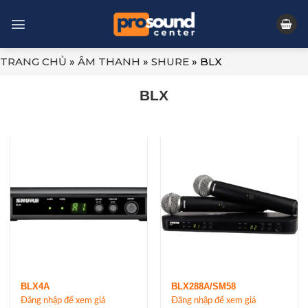
Skip
to
content
TRANG CHỦ
»
ÂM THANH
»
SHURE
»
BLX
BLX
BLX4A
BLX288A/SM58
Đăng nhập để xem giá
Đăng nhập để xem giá