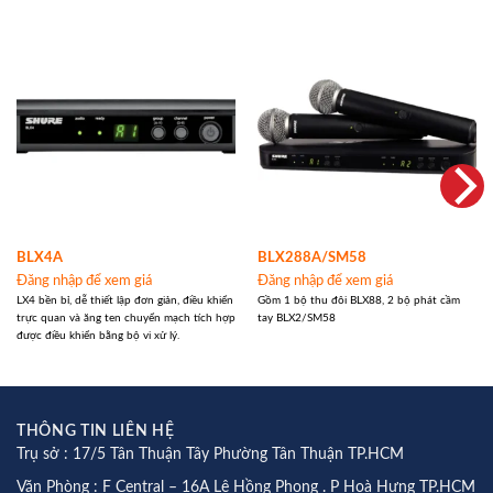
BLX4A
BLX288A/SM58
Đăng nhập để xem giá
Đăng nhập để xem giá
LX4 bền bỉ, dễ thiết lập đơn giản, điều khiển
Gồm 1 bộ thu đôi BLX88, 2 bộ phát cầm
trực quan và ăng ten chuyển mạch tích hợp
tay BLX2/SM58
được điều khiển bằng bộ vi xử lý.
THÔNG TIN LIÊN HỆ
Trụ sở : 17/5 Tân Thuận Tây Phường Tân Thuận TP.HCM
Văn Phòng : F Central – 16A Lê Hồng Phong . P Hoà Hưng TP.HCM