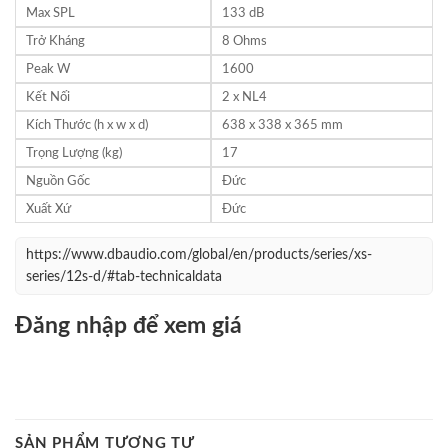
Max SPL
133 dB
Trở Kháng
8 Ohms
Peak W
1600
Kết Nối
2 x NL4
Kích Thước (h x w x d)
638 x 338 x 365 mm
Trọng Lượng (kg)
17
Nguồn Gốc
Đức
Xuất Xứ
Đức
https://www.dbaudio.com/global/en/products/series/xs-
series/12s-d/#tab-technicaldata
Đăng nhập để xem giá
SẢN PHẨM TƯƠNG TỰ