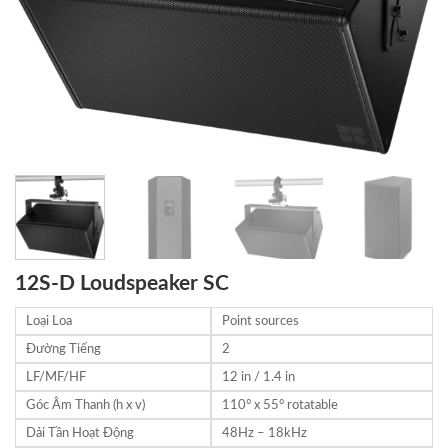
12S-D Loudspeaker SC
Loại Loa
Point sources
Đường Tiếng
2
LF/MF/HF
12 in / 1.4 in
Góc Âm Thanh (h x v)
110° x 55° rotatable
Dải Tần Hoạt Động
48Hz – 18kHz