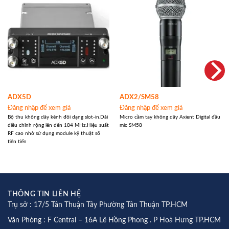
ADX5D
ADX2/SM58
Đăng nhập để xem giá
Đăng nhập để xem giá
Bộ thu không dây kênh đôi dạng slot-in.Dải
Micro cầm tay không dây Axient Digital đầu
điều chỉnh rộng lên đến 184 MHz.Hiệu suất
mic SM58
RF cao nhờ sử dụng module kỹ thuật số
tiên tiến
THÔNG TIN LIÊN HỆ
Trụ sở : 17/5 Tân Thuận Tây Phường Tân Thuận TP.HCM
Văn Phòng : F Central – 16A Lê Hồng Phong . P Hoà Hưng TP.HCM