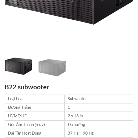
B22 subwoofer
Loại Loa
Subwoofer
Đường Tiếng
1
LF/MF/HF
2 x 18 in
Góc Âm Thanh (h x v)
Đa hướng
Dải Tần Hoạt Động
37 Hz – 90 Hz