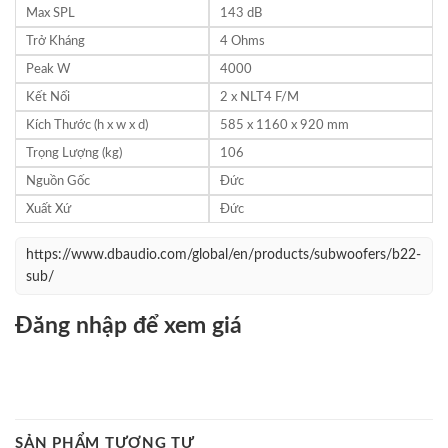
Max SPL
143 dB
Trở Kháng
4 Ohms
Peak W
4000
Kết Nối
2 x NLT4 F/M
Kích Thước (h x w x d)
585 x 1160 x 920 mm
Trọng Lượng (kg)
106
Nguồn Gốc
Đức
Xuất Xứ
Đức
https://www.dbaudio.com/global/en/products/subwoofers/b22-
sub/
Đăng nhập để xem giá
SẢN PHẨM TƯƠNG TỰ