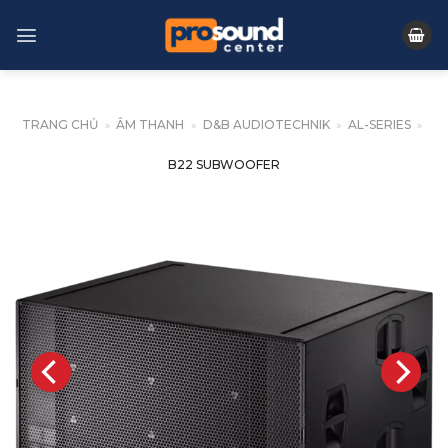
Skip
to
content
TRANG CHỦ
»
ÂM THANH
»
D&B AUDIOTECHNIK
»
AL-SERIES
»
B22 SUBWOOFER