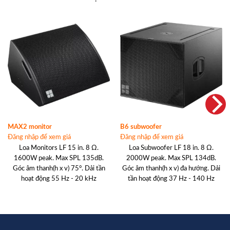
MAX2 monitor
B6 subwoofer
Đăng nhập để xem giá
Đăng nhập để xem giá
Loa Monitors LF 15 in. 8 Ω.
Loa Subwoofer LF 18 in. 8 Ω.
1600W peak. Max SPL 135dB.
2000W peak. Max SPL 134dB.
Góc âm thanh(h x v) 75°. Dải tần
Góc âm thanh(h x v) đa hướng. Dải
hoạt động 55 Hz - 20 kHz
tần hoạt động 37 Hz - 140 Hz