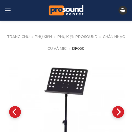
Skip
to
content
TRANG CHỦ
»
PHỤ KIỆN
»
PHỤ KIỆN PROSOUND
»
CHÂN NHẠC
CỤ VÀ MIC
»
DF050