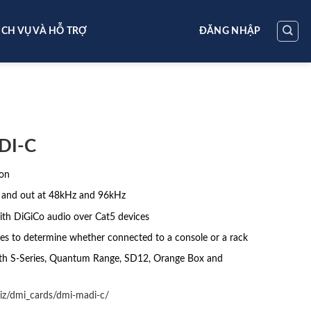
ỊCH VỤ VÀ HỖ TRỢ
ĐĂNG NHẬP
DI-C
ion
n and out at 48kHz and 96kHz
ith DiGiCo audio over Cat5 devices
hes to determine whether connected to a console or a rack
th S-Series, Quantum Range, SD12, Orange Box and
.biz/dmi_cards/dmi-madi-c/