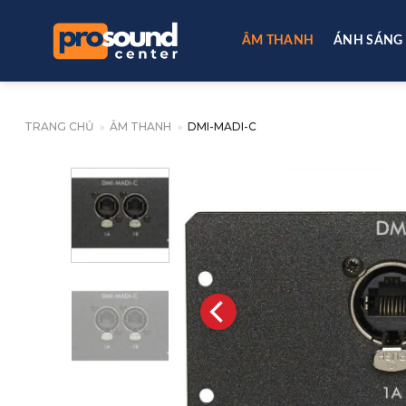
Skip
to
ÂM THANH
ÁNH SÁNG
content
TRANG CHỦ
»
ÂM THANH
»
DMI-MADI-C