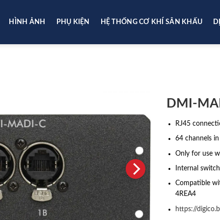
HÌNH ẢNH
PHỤ KIỆN
HỆ THỐNG CƠ KHÍ SÂN KHẤU
D
DMI-MA
RJ45 connect
64 channels i
Only for use w
Internal switc
Compatible wi
4REA4
https://digico