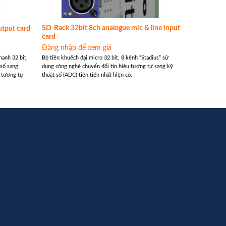
SD-Rack 32bit 8ch analogue mic & line input
utput card
card
Đăng nhập để xem giá
thanh 32 bit,
Bộ tiền khuếch đại micro 32 bit, 8 kênh “Stadius” sử
 số sang
dụng công nghệ chuyển đổi tín hiệu tương tự sang kỹ
a tương tự
thuật số (ADC) tiên tiến nhất hiện có.