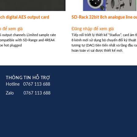
ch digital AES output card
SD-Rack 32bit 8ch analogue line o
 để xem giá
Đăng nhập để xem giá
ES output channels Limited sample rate
Tiếp nối triết lý thiết kế “Stadius”, card âm 
Compatible with SD-Range and 4REA4
8 kênh mới sử dụng bộ chuyển đổi kỹ thuật
be hot plugged
tương tự (DAC) tiên tiến nhất và tầng đầu r
hoàn toàn vi sai được thiết kế mới.
THÔNG TIN HỖ TRỢ
Hotline 0767 113 688
Zalo 0767 113 688