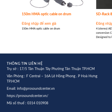
150m HMA optic cable on drum
SD-Rack 8
Đăng nhập để xem giá
Đăng nhập
rd MADI
150m HMA optic cable on drum
4 (stereo) A
r 96KHz
conversion 
Designed to 
THÔNG TIN LIÊN HỆ
Trụ sở : 17/5 Tân Thuận Tây Phường Tân Thuận TP.HCM
Văn Phòng : F Central – 16A Lê Hồng Phong . P Hoà Hưng
TP.HCM
Email: info@prosoundcenter.vn
https://prosoundcenter.vn/
Mã số thuế : 0314 010908