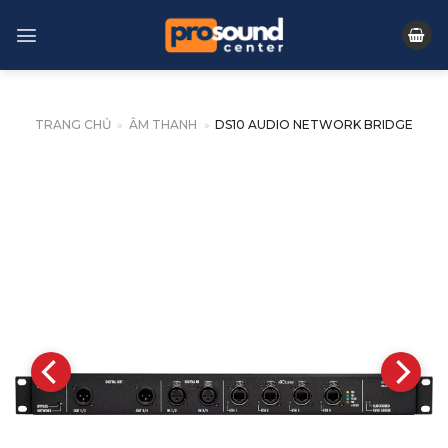
Skip
to
content
TRANG CHỦ
»
ÂM THANH
»
DS10 AUDIO NETWORK BRIDGE