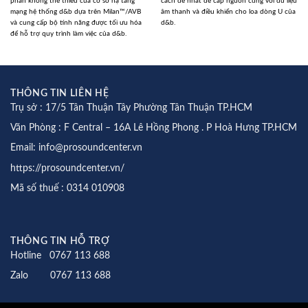
phần không thể thiếu của cơ sở hạ tầng
cách dễ nhất để cấp nguồn cùng với dữ liệu
mạng hệ thống d&b dựa trên Milan™/AVB
âm thanh và điều khiển cho loa dòng U của
và cung cấp bộ tính năng được tối ưu hóa
d&b.
để hỗ trợ quy trình làm việc của d&b.
THÔNG TIN LIÊN HỆ
Trụ sở : 17/5 Tân Thuận Tây Phường Tân Thuận TP.HCM
Văn Phòng : F Central – 16A Lê Hồng Phong . P Hoà Hưng TP.HCM
Email: info@prosoundcenter.vn
https://prosoundcenter.vn/
Mã số thuế : 0314 010908
THÔNG TIN HỖ TRỢ
Hotline 0767 113 688
Zalo 0767 113 688