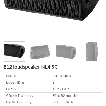
E12 loudspeaker NL4 SC
Loại Loa
Point sources
Đường Tiếng
2
LF/MF/HF
12 in /1.3 in
Góc Âm Thanh (h x v)
80° x 50° rotatable
Dải Tần Hoạt Động
50 Hz – 18kHz