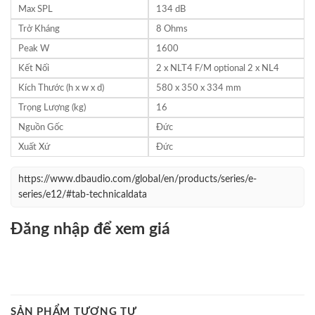
Max SPL
134 dB
Trở Kháng
8 Ohms
Peak W
1600
Kết Nối
2 x NLT4 F/M optional 2 x NL4
Kích Thước (h x w x d)
580 x 350 x 334 mm
Trọng Lượng (kg)
16
Nguồn Gốc
Đức
Xuất Xứ
Đức
https://www.dbaudio.com/global/en/products/series/e-
series/e12/#tab-technicaldata
Đăng nhập để xem giá
SẢN PHẨM TƯƠNG TỰ