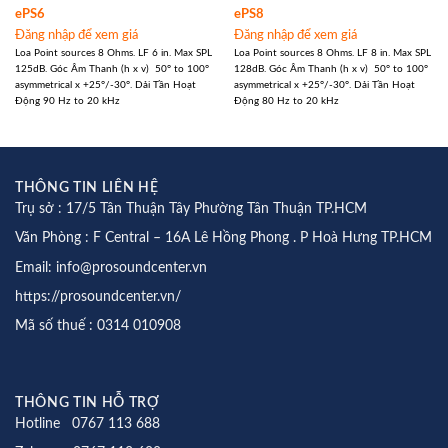
ePS6
ePS8
Đăng nhập để xem giá
Đăng nhập để xem giá
Loa Point sources 8 Ohms. LF 6 in. Max SPL
Loa Point sources 8 Ohms. LF 8 in. Max SPL
125dB. Góc Âm Thanh (h x v) 50° to 100°
128dB. Góc Âm Thanh (h x v) 50° to 100°
asymmetrical x +25°/-30°. Dải Tần Hoạt
asymmetrical x +25°/-30°. Dải Tần Hoạt
Động 90 Hz to 20 kHz
Động 80 Hz to 20 kHz
THÔNG TIN LIÊN HỆ
Trụ sở : 17/5 Tân Thuận Tây Phường Tân Thuận TP.HCM
Văn Phòng : F Central – 16A Lê Hồng Phong . P Hoà Hưng TP.HCM
Email: info@prosoundcenter.vn
https://prosoundcenter.vn/
Mã số thuế : 0314 010908
THÔNG TIN HỖ TRỢ
Hotline 0767 113 688