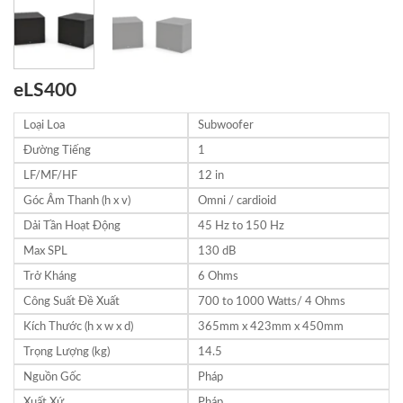
eLS400
Loại Loa
Subwoofer
Đường Tiếng
1
LF/MF/HF
12 in
Góc Âm Thanh (h x v)
Omni / cardioid
Dải Tần Hoạt Động
45 Hz to 150 Hz
Max SPL
130 dB
Trở Kháng
6 Ohms
Công Suất Đề Xuất
700 to 1000 Watts/ 4 Ohms
Kích Thước (h x w x d)
365mm x 423mm x 450mm
Trọng Lượng (kg)
14.5
Nguồn Gốc
Pháp
Xuất Xứ
Pháp