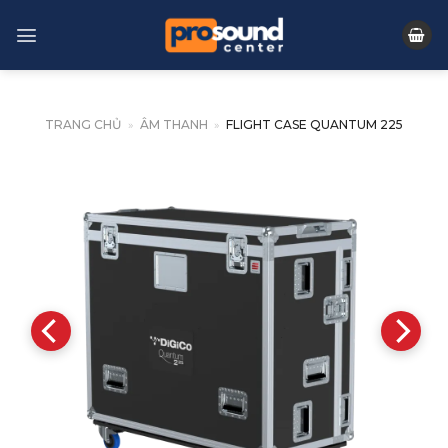
Skip
to
content
TRANG CHỦ
»
ÂM THANH
»
FLIGHT CASE QUANTUM 225