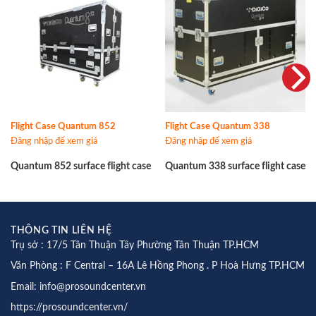
Flight Case Quantum 852
Flight Case Quantum 338
Đăng nhập để xem giá
Đăng nhập để xem giá
Quantum 852 surface flight case
Quantum 338 surface flight case
THÔNG TIN LIÊN HỆ
Trụ sở : 17/5 Tân Thuận Tây Phường Tân Thuận TP.HCM
Văn Phòng : F Central – 16A Lê Hồng Phong . P Hoà Hưng TP.HCM
Email: info@prosoundcenter.vn
https://prosoundcenter.vn/