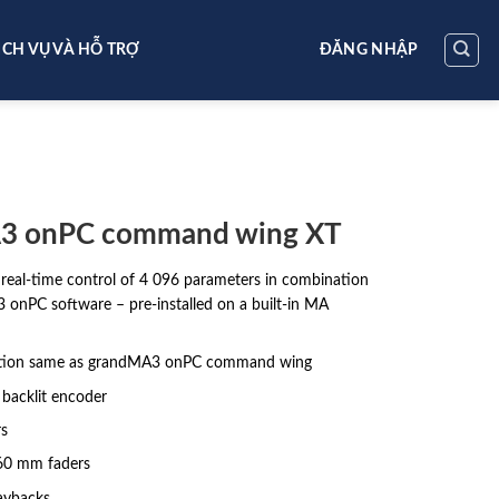
ỊCH VỤ VÀ HỖ TRỢ
ĐĂNG NHẬP
3 onPC command wing XT
real-time control of 4 096 parameters in combination
onPC software – pre-installed on a built-in MA
ion same as grandMA3 onPC command wing
backlit encoder
rs
60 mm faders
aybacks