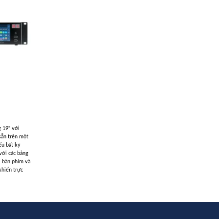
 19" với
ẵn trên một
ếu bất kỳ
với các bảng
, bàn phím và
khiển trực