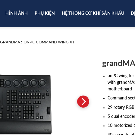
HÌNH ẢNH
PHỤ KIỆN
HỆ THỐNG CƠ KHÍ SÂN KHẤU
D
GRANDMA3 ONPC COMMAND WING XT
grandMA
onPC wing for 
with grandMA3 
motherboard
Command sect
29 rotary RGB 
5 dual encode
10 motorized 
40 separate pl