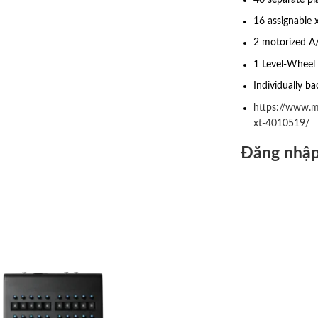
16 assignable 
2 motorized 
1 Level-Wheel
Individually ba
https://www.
xt-4010519/
Đăng nhập