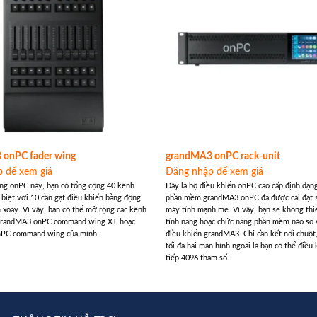
 onPC fader wing
grandMA3 onPC rack-unit
 để xem giá
Đăng nhập để xem giá
ng onPC này, bạn có tổng cộng 40 kênh
Đây là bộ điều khiển onPC cao cấp định dạng
g biệt với 10 cần gạt điều khiển bằng động
phần mềm grandMA3 onPC đã được cài đặt s
 xoay. Vì vậy, bạn có thể mở rộng các kênh
máy tính mạnh mẽ. Vì vậy, bạn sẽ không thi
o grandMA3 onPC command wing XT hoặc
tính năng hoặc chức năng phần mềm nào so 
PC command wing của mình.
điều khiển grandMA3. Chỉ cần kết nối chuột
tối đa hai màn hình ngoài là bạn có thể điều 
tiếp 4096 tham số.