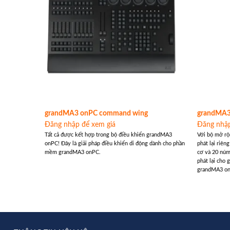
grandMA3 onPC command wing
grandMA3
Đăng nhập để xem giá
Đăng nhập
Tất cả được kết hợp trong bộ điều khiển grandMA3
Với bộ mở rộ
onPC! Đây là giải pháp điều khiển di động dành cho phần
phát lại riên
mềm grandMA3 onPC.
cơ và 20 núm
phát lại ch
grandMA3 on