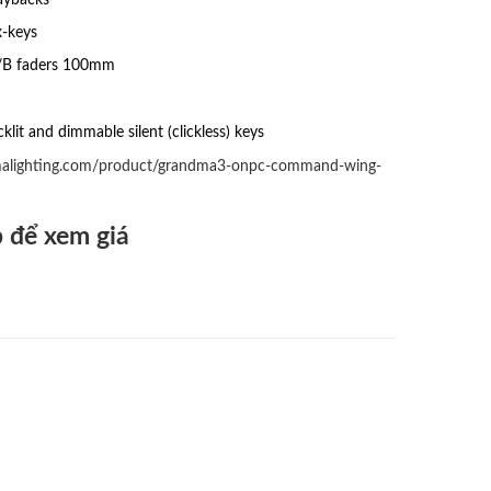
x-keys
A/B faders 100mm
cklit and dimmable silent (clickless) keys
malighting.com/product/grandma3-onpc-command-wing-
 để xem giá