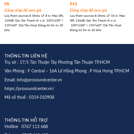
P8
P10
Đăng nhập để xem giá
Đăng nhập để xem giá
Loa Point sources 8 Ohms. LF 8 in. Max SPL
Loa Point sources 8 Ohms. LF 10 in. Max
129dB. Góc Âm Thanh (h x v) 100°x100° /
SPL 136dB. Góc Âm Thanh (h x v)
110°x60°. Dải Tần Hoạt Động 66 Hz to 20
100°x100° / 110°x60°. Dải Tần Hoạt
kHz
Động 63 Hz to 20 kHz
THÔNG TIN LIÊN HỆ
Trụ sở : 17/5 Tân Thuận Tây Phường Tân Thuận TP.HCM
Văn Phòng : F Central – 16A Lê Hồng Phong . P Hoà Hưng TP.HCM
Email: info@prosoundcenter.vn
https://prosoundcenter.vn/
Mã số thuế : 0314 010908
THÔNG TIN HỖ TRỢ
Hotline 0767 113 688