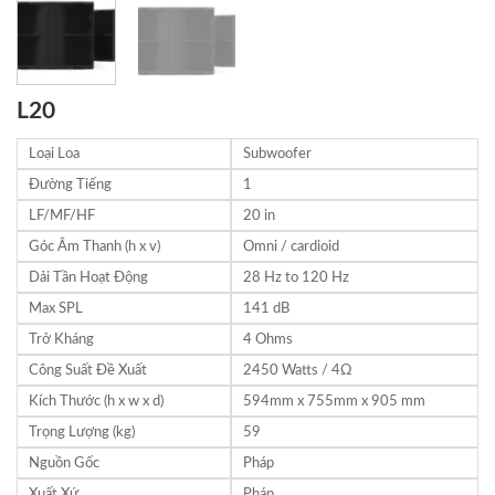
L20
Loại Loa
Subwoofer
Đường Tiếng
1
LF/MF/HF
20 in
Góc Âm Thanh (h x v)
Omni / cardioid
Dải Tần Hoạt Động
28 Hz to 120 Hz
Max SPL
141 dB
Trở Kháng
4 Ohms
Công Suất Đề Xuất
2450 Watts / 4Ω
Kích Thước (h x w x d)
594mm x 755mm x 905 mm
Trọng Lượng (kg)
59
Nguồn Gốc
Pháp
Xuất Xứ
Pháp