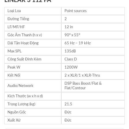
LINEAR 3 112 FA
Loại Loa
Point sources
Đường Tiếng
2
LF/MF/HF
12 in
Góc Âm Thanh (h x v)
90° x 55°
Dải Tần Hoạt Động
65 Hz – 19 kHz
Max SPL
135dB
Công Suất Đính Kèm
Class D
Peak W
1200W
Kết Nối
2 x XLR/1 x XLR-Thru
DSP Bass Boost/Flat &
Audio/Network
Flat/Contour
Kích Thước (w x h x d)
Trọng Lượng (kg)
21.5
Nguồn Gốc
Đức
Xuất Xứ
Đức