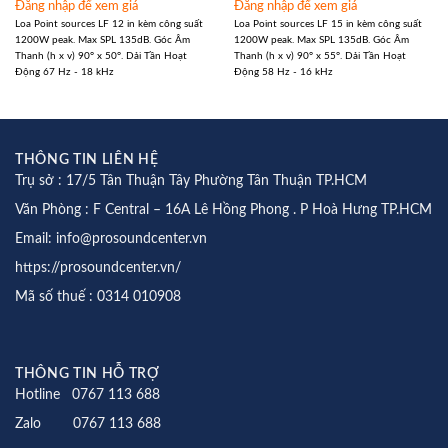
Đăng nhập để xem giá
Đăng nhập để xem giá
Loa Point sources LF 12 in kèm công suất
Loa Point sources LF 15 in kèm công suất
1200W peak. Max SPL 135dB. Góc Âm
1200W peak. Max SPL 135dB. Góc Âm
Thanh (h x v) 90° x 50°. Dải Tần Hoạt
Thanh (h x v) 90° x 55°. Dải Tần Hoạt
Động 67 Hz - 18 kHz
Động 58 Hz - 16 kHz
THÔNG TIN LIÊN HỆ
Trụ sở : 17/5 Tân Thuận Tây Phường Tân Thuận TP.HCM
Văn Phòng : F Central – 16A Lê Hồng Phong . P Hoà Hưng TP.HCM
Email: info@prosoundcenter.vn
https://prosoundcenter.vn/
Mã số thuế : 0314 010908
THÔNG TIN HỖ TRỢ
Hotline 0767 113 688
Zalo 0767 113 688