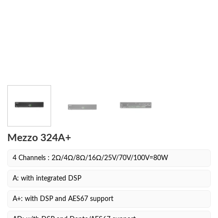
Mezzo 324A+
4 Channels : 2Ω/4Ω/8Ω/16Ω/25V/70V/100V=80W
A: with integrated DSP
A+: with DSP and AES67 support