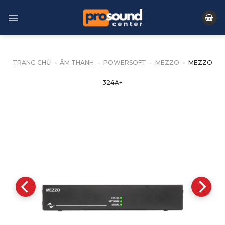
Skip
to
content
TRANG CHỦ
»
ÂM THANH
»
POWERSOFT
»
MEZZO
»
MEZZO
324A+