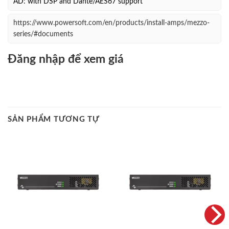
AD: with DSP and Dante/AES67 support
https://www.powersoft.com/en/products/install-amps/mezzo-
series/#documents
Đăng nhập để xem giá
SẢN PHẨM TƯƠNG TỰ