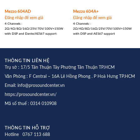
Mezzo 604AD
Mezzo 604A+
Đăng nhập để xem giá
Đăng nhập để xem giá
4 Channels :
4 Channels :
2Ω/4Ω/8Ω/16Ω/25V/70V/100V=150W
2Ω/4Ω/8Ω/16Ω/25V/70V/100V=150W
with DSP and Dante/AES67 support
with DSP and AES67 support
THÔNG TIN LIÊN HỆ
Trụ sở : 17/5 Tân Thuận Tây Phường Tân Thuận TP.HCM
Văn Phòng : F Central – 16A Lê Hồng Phong . P Hoà Hưng TP.HCM
Email: info@prosoundcenter.vn
https://prosoundcenter.vn/
Mã số thuế : 0314 010908
THÔNG TIN HỖ TRỢ
Hotline 0767 113 688