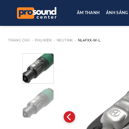
Skip
to
ÂM THANH
ÁNH SÁNG
content
TRANG CHỦ
»
PHỤ KIỆN
»
NEUTRIK
»
NL4FXX-W-L