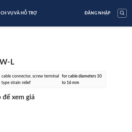
ỊCH VỤ VÀ HỖ TRỢ
ĐĂNG NHẬP
-W-L
cable connector, screw terminal
for cable diameters 10
type strain relief
to 16 mm
 để xem giá