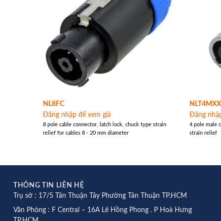
NL8FC
NLT4MX
Đăng nhập để xem giá
Đăng nhập
8 pole cable connector, latch lock, chuck type strain
4 pole male 
relief for cables 8 - 20 mm diameter
strain relief
THÔNG TIN LIÊN HỆ
Trụ sở : 17/5 Tân Thuận Tây Phường Tân Thuận TP.HCM
Văn Phòng : F Central – 16A Lê Hồng Phong . P Hoà Hưng
TP.HCM