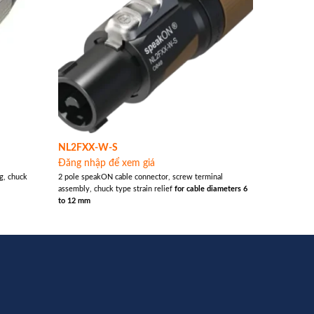
NL2FXX-W-S
Đăng nhập để xem giá
g, chuck
2 pole speakON cable connector, screw terminal
assembly, chuck type strain relief
for cable diameters 6
to 12 mm