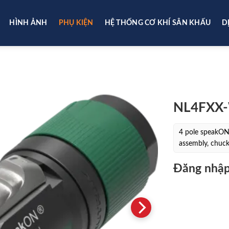
HÌNH ẢNH
PHỤ KIỆN
HỆ THỐNG CƠ KHÍ SÂN KHẤU
D
NL4FXX
4 pole speakON 
assembly, chuck 
Đăng nhập