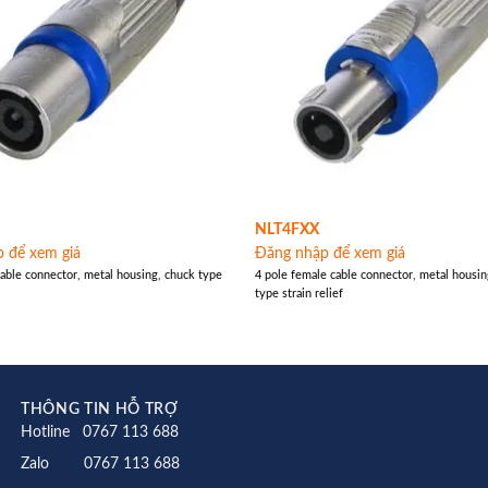
X
NLT4FXX
 để xem giá
Đăng nhập để xem giá
cable connector, metal housing, chuck type
4 pole female cable connector, metal housin
type strain relief
THÔNG TIN HỖ TRỢ
Hotline 0767 113 688
Zalo 0767 113 688