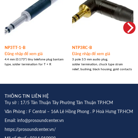
NP3TT-1-B
NTP3RC-B
Đăng nhập để xem giá
Đăng nhập để xem giá
4.4 mm (0.173") tiny telefone plug bantam
3 pole 3.5 mm audio plug,
type, solder termination for T + R
solder termination, chuck type strain
relief, bushing, black housing, gold contacts
THÔNG TIN LIÊN HỆ
Trụ sở : 17/5 Tân Thuận Tây Phường Tân Thuận TP.HCM
Văn Phòng : F Central – 16A Lê Hồng Phong . P Hoà Hưng TP.HCM
Email: info@prosoundcenter.vn
https://prosoundcenter.vn/