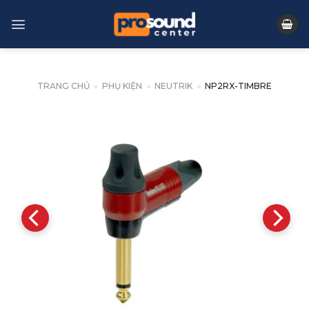
Skip
to
content
TRANG CHỦ
»
PHỤ KIỆN
»
NEUTRIK
»
NP2RX-TIMBRE