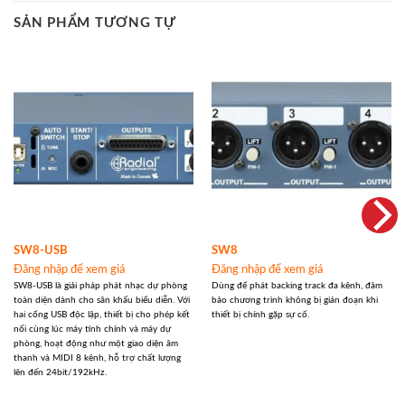
SẢN PHẨM TƯƠNG TỰ
SW8-USB
SW8
Đăng nhập để xem giá
Đăng nhập để xem giá
SW8-USB là giải pháp phát nhạc dự phòng
Dùng để phát backing track đa kênh, đảm
toàn diện dành cho sân khấu biểu diễn. Với
bảo chương trình không bị gián đoạn khi
hai cổng USB độc lập, thiết bị cho phép kết
thiết bị chính gặp sự cố.
nối cùng lúc máy tính chính và máy dự
phòng, hoạt động như một giao diện âm
thanh và MIDI 8 kênh, hỗ trợ chất lượng
lên đến 24bit/192kHz.