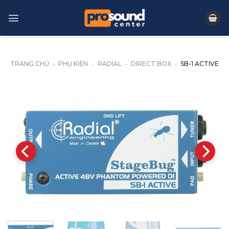
Skip
to
content
TRANG CHỦ
»
PHỤ KIỆN
»
RADIAL
»
DIRECT BOX
»
SB-1 ACTIVE