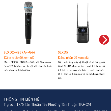
SLXD2+/B87A=-G66
SLXD5
Đăng nhập để xem giá
Đăng nhập để xem giá
Micro SLXD2+/B87A=-G66, với đầu micro
Bộ thu không dây kỹ thuật số di động một
Beta87A là lựa chọn tuyệt vời cho các buổi
kênh SLXD5 đem lại âm thanh kỹ thuật số
biểu diễn tại hội trường
24-bit rõ nét nguyên bản, truyền tín hiệu
UHF tầm xa hiệu quả và dễ sử dụng, thiết
lập.
THÔNG TIN LIÊN HỆ
Trụ sở : 17/5 Tân Thuận Tây Phường Tân Thuận TP.HCM