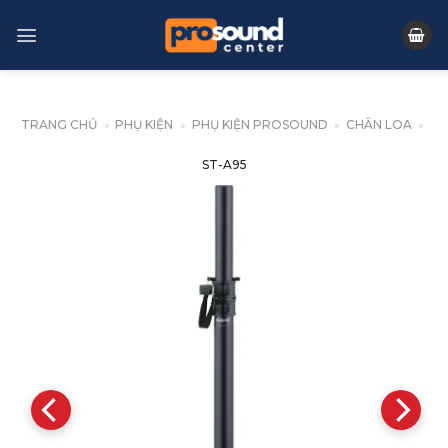
Skip
to
content
TRANG CHỦ
»
PHỤ KIỆN
»
PHỤ KIỆN PROSOUND
»
CHÂN LOA
»
ST-A95