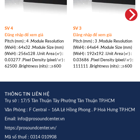
SV 4
SV 3
Đăng nhập để xem giá
Đăng nhập để xem giá
Pitch (mm) ; 4 .Module Resolution
Pitch (mm) ; 3 .Module Resolution
(WxH) : 64x32 .Module Size (mm)
(WxH) : 64x64 .Module Size (mm)
(WxH) : 256x128 .Unit Area (㎡) :
(WxH) : 192x192 .Unit Area (㎡) :
0.03277 .Pixel Density (pixel/㎡) :
0.03686 .Pixel Density (pixel/㎡) :
62500 .Brightness (nits) : ;≥600
111111 .Brightness (nits) : ;≥600
THÔNG TIN LIÊN HỆ
Trụ sở : 17/5 Tân Thuận Tây Phường Tân Thuận TP.HCM
Văn Phòng : F Central – 16A Lê Hồng Phong . P Hoà Hưng TP.HCM
Email: info@prosoundcenter.vn
https://prosoundcenter.vn/
Mã số thuế : 0314 010908