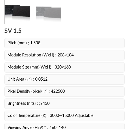
SV 1.5
Pitch (mm) ; 1.538
Module Resolution (WxH) : 208×104
Module Size (mm)(WxH) : 320×160
Unit Area (㎡) : 0.0512
Pixel Density (pixel/㎡) : 422500
Brightness (nits) : ;≥450
Color Temperature (K) : 3000—15000 Adjustable
Viewing Angle (H/V) ° : 160; 140