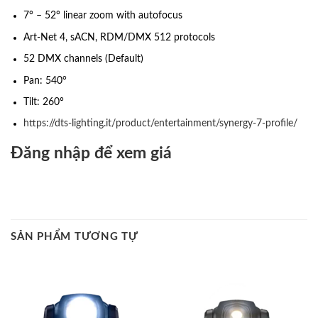
7° – 52° linear zoom with autofocus
Art-Net 4, sACN, RDM/DMX 512 protocols
52 DMX channels (Default)
Pan: 540°
Tilt: 260°
https://dts-lighting.it/product/entertainment/synergy-7-profile/
Đăng nhập để xem giá
SẢN PHẨM TƯƠNG TỰ