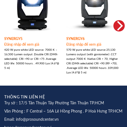
SYNERGY5
SYNERGY6
Đăng nhập để xem giá
Đăng nhập để xem giá
420 W pure white LED source: 7000 K –
570 W pure white LED source 25,130
16,500 Lumen output .Double CRI (DMX-
Lumens output (with goniometer) .CCT
selectable): CRI >90 or CRI >75 .Average
output 7000 K .Native CRI > 70; Higher
LED life: 50000 hours . .49,900 Lux (4.6°@
CRI (DMX-selectable) CRI >90 (R9 >70);
5 m)
.Average LED life: 50000 hours .109,000
Lux (4.6°@ 5 m)
THÔNG TIN LIÊN HỆ
Trụ sở : 17/5 Tân Thuận Tây Phường Tân Thuận TP.HCM
Văn Phòng : F Central – 16A Lê Hồng Phong . P Hoà Hưng TP.HCM
Email: info@prosoundcenter.vn