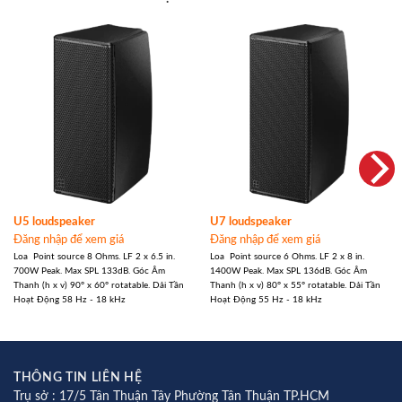
U5 loudspeaker
U7 loudspeaker
Đăng nhập để xem giá
Đăng nhập để xem giá
Loa Point source 8 Ohms. LF 2 x 6.5 in.
Loa Point source 6 Ohms. LF 2 x 8 in.
700W Peak. Max SPL 133dB. Góc Âm
1400W Peak. Max SPL 136dB. Góc Âm
Thanh (h x v) 90° x 60° rotatable. Dải Tần
Thanh (h x v) 80° x 55° rotatable. Dải Tần
Hoạt Động 58 Hz - 18 kHz
Hoạt Động 55 Hz - 18 kHz
THÔNG TIN LIÊN HỆ
Trụ sở : 17/5 Tân Thuận Tây Phường Tân Thuận TP.HCM