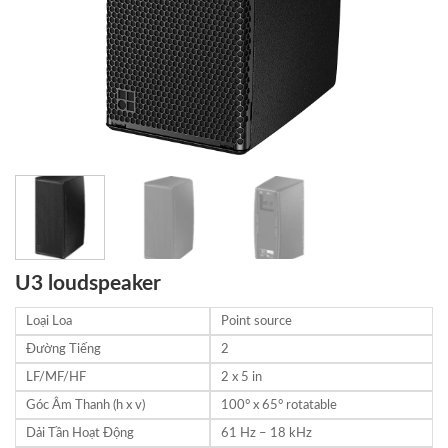
U3 loudspeaker
Loại Loa
Point source
Đường Tiếng
2
LF/MF/HF
2 x 5 in
Góc Âm Thanh (h x v)
100° x 65° rotatable
Dải Tần Hoạt Động
61 Hz – 18 kHz