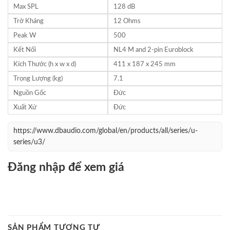
Max SPL
128 dB
Trở Kháng
12 Ohms
Peak W
500
Kết Nối
NL4 M and 2-pin Euroblock
Kích Thước (h x w x d)
411 x 187 x 245 mm
Trọng Lượng (kg)
7.1
Nguồn Gốc
Đức
Xuất Xứ
Đức
https://www.dbaudio.com/global/en/products/all/series/u-
series/u3/
Đăng nhập để xem giá
SẢN PHẨM TƯƠNG TỰ