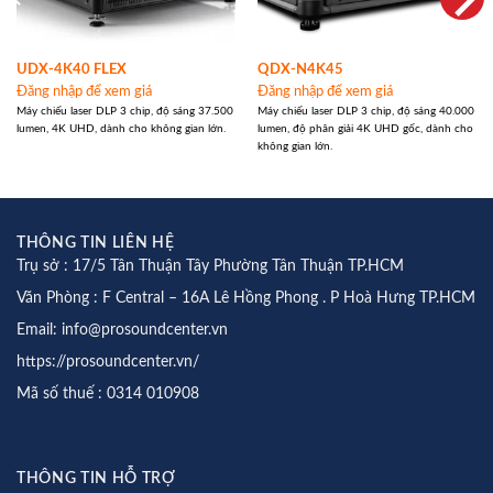
UDX‑4K40 FLEX
QDX‑N4K45
Đăng nhập để xem giá
Đăng nhập để xem giá
Máy chiếu laser DLP 3 chip, độ sáng 37.500
Máy chiếu laser DLP 3 chip, độ sáng 40.000
lumen, 4K UHD, dành cho không gian lớn.
lumen, độ phân giải 4K UHD gốc, dành cho
không gian lớn.
THÔNG TIN LIÊN HỆ
Trụ sở : 17/5 Tân Thuận Tây Phường Tân Thuận TP.HCM
Văn Phòng : F Central – 16A Lê Hồng Phong . P Hoà Hưng TP.HCM
Email: info@prosoundcenter.vn
https://prosoundcenter.vn/
Mã số thuế : 0314 010908
THÔNG TIN HỖ TRỢ