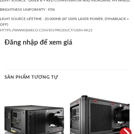
LIGHT SOURCE : LASER B + RED COMPENSATOR AND INORGANIC PH WHEEL
BRIGHTNESS UNIFORMITY : 95%
LIGHT SOURCE LIFETIME : 20,000HR (AT 100% LASER POWER, DYNABLACK =
OFF)
HTTPS://WWW.BARCO.COM/EN/PRODUCT/UDM-4K22
Đăng nhập để xem giá
SẢN PHẨM TƯƠNG TỰ