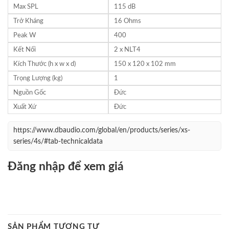
Max SPL
115 dB
Trở Kháng
16 Ohms
Peak W
400
Kết Nối
2 x NLT4
Kích Thước (h x w x d)
150 x 120 x 102 mm
Trọng Lượng (kg)
1
Nguồn Gốc
Đức
Xuất Xứ
Đức
https://www.dbaudio.com/global/en/products/series/xs-
series/4s/#tab-technicaldata
Đăng nhập để xem giá
SẢN PHẨM TƯƠNG TỰ