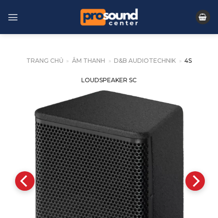
Skip
to
content
TRANG CHỦ
»
ÂM THANH
»
D&B AUDIOTECHNIK
»
4S
LOUDSPEAKER SC