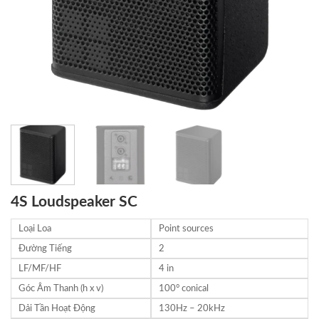
4S Loudspeaker SC
Loại Loa
Point sources
Đường Tiếng
2
LF/MF/HF
4 in
Góc Âm Thanh (h x v)
100° conical
Dải Tần Hoạt Động
130Hz – 20kHz