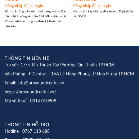
Đăng nhập để xem giá
Đăng nhập để xem giá
Bộ thu không dây kênh đôi dạng slot-in.Dải
Micro cầm tay không dây Axient Digital đầu
điều chỉnh rộng lên đến 184 MHz.Hiệu suất
mic SM58
RF cao nhờ sử dụng module kỹ thuật số
tiên tiến
THÔNG TIN LIÊN HỆ
Trụ sở : 17/5 Tân Thuận Tây Phường Tân Thuận TP.HCM
Văn Phòng : F Central – 16A Lê Hồng Phong . P Hoà Hưng TP.HCM
Email: info@prosoundcenter.vn
https://prosoundcenter.vn/
Mã số thuế : 0314 010908
THÔNG TIN HỖ TRỢ
Hotline 0767 113 688