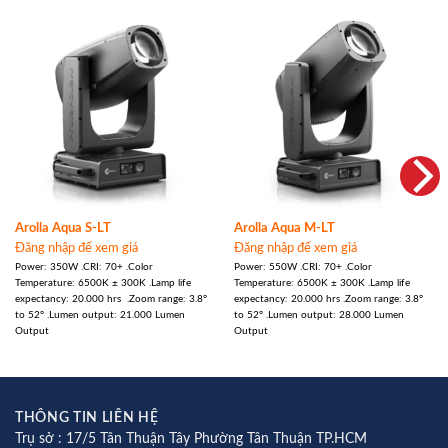
Arolla Aqua S-LT
Arolla Aqua M-LT
Đăng nhập để xem giá
Đăng nhập để xem giá
Power: 350W .CRI: 70+ .Color
Power: 550W .CRI: 70+ .Color
Temperature: 6500K ± 300K .Lamp life
Temperature: 6500K ± 300K .Lamp life
expectancy: 20.000 hrs .Zoom range: 3.8°
expectancy: 20.000 hrs .Zoom range: 3.8°
to 52° .Lumen output: 21.000 Lumen
to 52° .Lumen output: 28.000 Lumen
Output
Output
THÔNG TIN LIÊN HỆ
Trụ sở : 17/5 Tân Thuận Tây Phường Tân Thuận TP.HCM