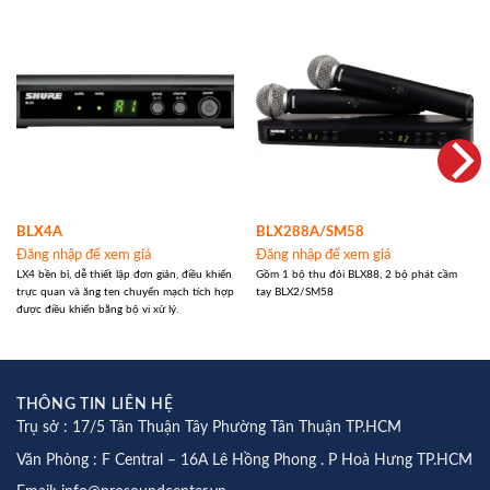
BLX4A
BLX288A/SM58
Đăng nhập để xem giá
Đăng nhập để xem giá
LX4 bền bỉ, dễ thiết lập đơn giản, điều khiển
Gồm 1 bộ thu đôi BLX88, 2 bộ phát cầm
trực quan và ăng ten chuyển mạch tích hợp
tay BLX2/SM58
được điều khiển bằng bộ vi xử lý.
THÔNG TIN LIÊN HỆ
Trụ sở : 17/5 Tân Thuận Tây Phường Tân Thuận TP.HCM
Văn Phòng : F Central – 16A Lê Hồng Phong . P Hoà Hưng TP.HCM