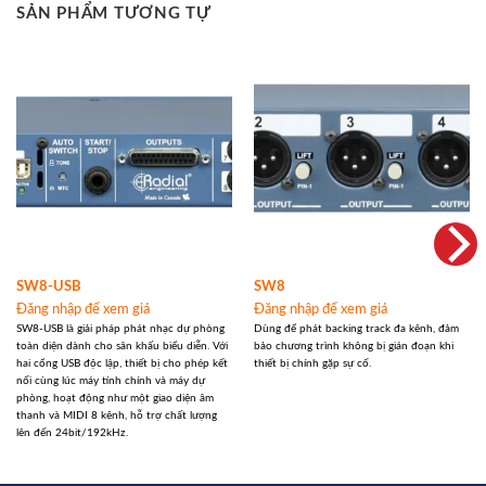
SẢN PHẨM TƯƠNG TỰ
SW8-USB
SW8
Đăng nhập để xem giá
Đăng nhập để xem giá
SW8-USB là giải pháp phát nhạc dự phòng
Dùng để phát backing track đa kênh, đảm
toàn diện dành cho sân khấu biểu diễn. Với
bảo chương trình không bị gián đoạn khi
hai cổng USB độc lập, thiết bị cho phép kết
thiết bị chính gặp sự cố.
nối cùng lúc máy tính chính và máy dự
phòng, hoạt động như một giao diện âm
thanh và MIDI 8 kênh, hỗ trợ chất lượng
lên đến 24bit/192kHz.