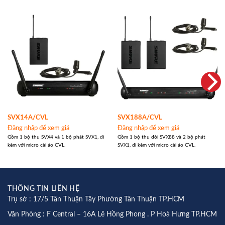
SVX14A/CVL
SVX188A/CVL
Đăng nhập để xem giá
Đăng nhập để xem giá
Gồm 1 bộ thu SVX4 và 1 bộ phát SVX1, đi
Gồm 1 bộ thu đôi SVX88 và 2 bộ phát
kèm với micro cài áo CVL.
SVX1, đi kèm với micro cài áo CVL.
THÔNG TIN LIÊN HỆ
Trụ sở : 17/5 Tân Thuận Tây Phường Tân Thuận TP.HCM
Văn Phòng : F Central – 16A Lê Hồng Phong . P Hoà Hưng TP.HCM