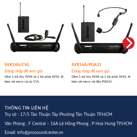
SVX14A/CVL
SVX14A/PGA31
Đăng nhập để xem giá
Đăng nhập để xem giá
Gồm 1 bộ thu SVX4 và 1 bộ phát SVX1, đi
Gồm 1 bộ thu SVX4 và 1 bộ phát SVX1, đi
kèm với micro cài áo CVL.
kèm với micro cài đầu PGA31.
THÔNG TIN LIÊN HỆ
Trụ sở : 17/5 Tân Thuận Tây Phường Tân Thuận TP.HCM
Văn Phòng : F Central – 16A Lê Hồng Phong . P Hoà Hưng TP.HCM
Email: info@prosoundcenter.vn