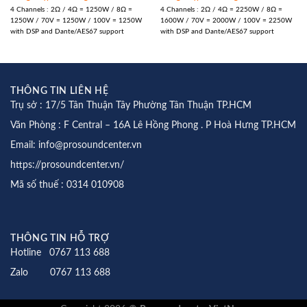
4 Channels : 2Ω / 4Ω = 1250W / 8Ω =
4 Channels : 2Ω / 4Ω = 2250W / 8Ω =
1250W / 70V = 1250W / 100V = 1250W
1600W / 70V = 2000W / 100V = 2250W
with DSP and Dante/AES67 support
with DSP and Dante/AES67 support
THÔNG TIN LIÊN HỆ
Trụ sở : 17/5 Tân Thuận Tây Phường Tân Thuận TP.HCM
Văn Phòng : F Central – 16A Lê Hồng Phong . P Hoà Hưng TP.HCM
Email: info@prosoundcenter.vn
https://prosoundcenter.vn/
Mã số thuế : 0314 010908
THÔNG TIN HỖ TRỢ
Hotline 0767 113 688
Zalo 0767 113 688