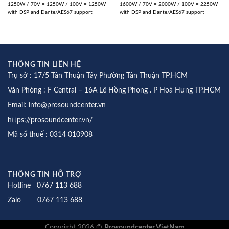
1250W / 70V = 1250W / 100V = 1250W
1600W / 70V = 2000W / 100V = 2250W
with DSP and Dante/AES67 support
with DSP and Dante/AES67 support
THÔNG TIN LIÊN HỆ
Trụ sở : 17/5 Tân Thuận Tây Phường Tân Thuận TP.HCM
Văn Phòng : F Central – 16A Lê Hồng Phong . P Hoà Hưng TP.HCM
Email: info@prosoundcenter.vn
https://prosoundcenter.vn/
Mã số thuế : 0314 010908
THÔNG TIN HỖ TRỢ
Hotline 0767 113 688
Zalo 0767 113 688
Copyright 2026 ©
Prosoundcenter VietNam