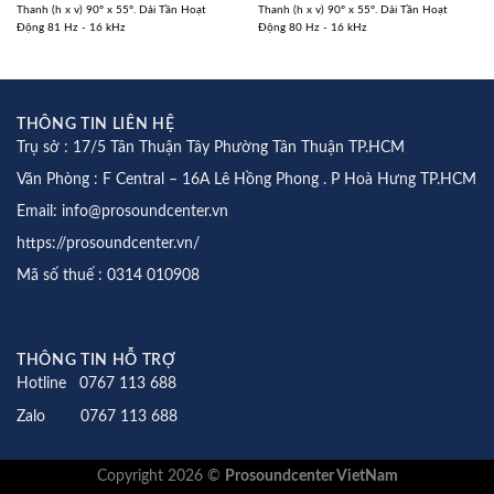
Thanh (h x v) 90° x 55°. Dải Tần Hoạt
Thanh (h x v) 90° x 55°. Dải Tần Hoạt
Động 81 Hz - 16 kHz
Động 80 Hz - 16 kHz
THÔNG TIN LIÊN HỆ
Trụ sở : 17/5 Tân Thuận Tây Phường Tân Thuận TP.HCM
Văn Phòng : F Central – 16A Lê Hồng Phong . P Hoà Hưng TP.HCM
Email: info@prosoundcenter.vn
https://prosoundcenter.vn/
Mã số thuế : 0314 010908
THÔNG TIN HỖ TRỢ
Hotline 0767 113 688
Zalo 0767 113 688
Copyright 2026 ©
Prosoundcenter VietNam