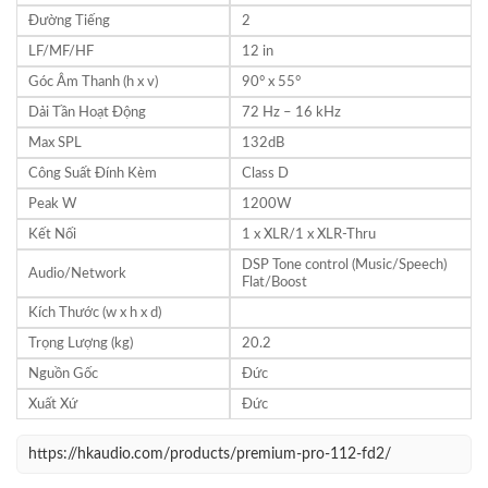
Đường Tiếng
2
LF/MF/HF
12 in
Góc Âm Thanh (h x v)
90° x 55°
Dải Tần Hoạt Động
72 Hz – 16 kHz
Max SPL
132dB
Công Suất Đính Kèm
Class D
Peak W
1200W
Kết Nối
1 x XLR/1 x XLR-Thru
DSP Tone control (Music/Speech)
Audio/Network
Flat/Boost
Kích Thước (w x h x d)
Trọng Lượng (kg)
20.2
Nguồn Gốc
Đức
Xuất Xứ
Đức
https://hkaudio.com/products/premium-pro-112-fd2/