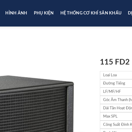
HÌNH ẢNH
PHỤ KIỆN
HỆ THỐNG CƠ KHÍ SÂN KHẤU
D
115 FD2
Loại Loa
Đường Tiếng
LF/MF/HF
Góc Âm Thanh (h 
Dải Tần Hoạt Độ
Max SPL
Công Suất Đính