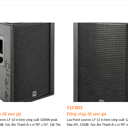
112 XD2
 để xem giá
Đăng nhập để xem giá
urces LF 12 in kèm công suất 1200W peak.
Loa Point sources LF 12 in kèm công suất 
B. Góc Âm Thanh (h x v) 90° x 55°. Dải Tần
Max SPL 132dB. Góc Âm Thanh (h x v) 90° x