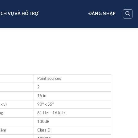
ỊCH VỤ VÀ HỖ TRỢ
ĐĂNG NHẬP
Point sources
2
15 in
x v)
90° x 55°
ng
61 Hz – 16 kHz
130dB
 Kèm
Class D