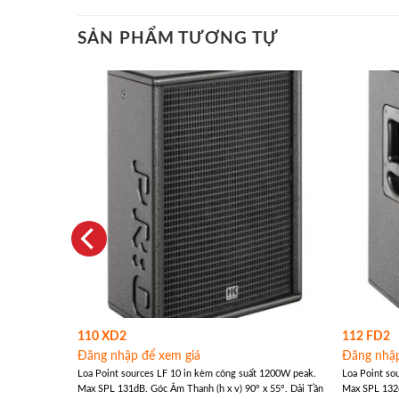
SẢN PHẨM TƯƠNG TỰ
110 XD2
112 FD2
Đăng nhập để xem giá
Đăng nhập
 600W peak.
Loa Point sources LF 10 in kèm công suất 1200W peak.
Loa Point so
ướng. Dải
Max SPL 131dB. Góc Âm Thanh (h x v) 90° x 55°. Dải Tần
Max SPL 132d