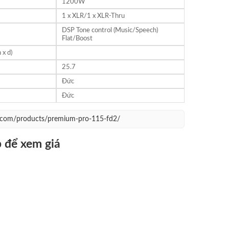
1200W
1 x XLR/1 x XLR-Thru
DSP Tone control (Music/Speech)
Flat/Boost
 x d)
25.7
Đức
Đức
o.com/products/premium-pro-115-fd2/
 để xem giá