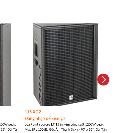
115 XD2
Đăng nhập để xem giá
1200W peak.
Loa Point sources LF 15 in kèm công suất 1200W peak.
 55°. Dải Tần
Max SPL 130dB. Góc Âm Thanh (h x v) 90° x 55°. Dải Tần