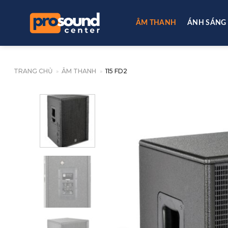
Skip
to
ÂM THANH
ÁNH SÁNG
content
TRANG CHỦ
»
ÂM THANH
»
115 FD2